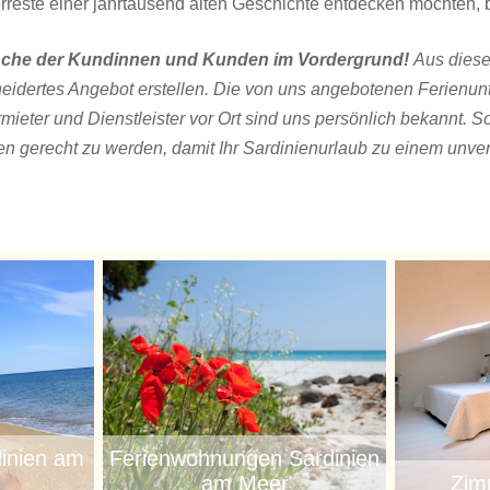
erreste einer jahrtausend alten Geschichte entdecken möchten, 
ünsche der Kundinnen und Kunden im Vordergrund!
Aus diese
neidertes Angebot erstellen. Die von uns angebotenen Ferienun
rmieter und Dienstleister vor Ort sind uns persönlich bekannt. 
 gerecht zu werden, damit Ihr Sardinienurlaub zu einem unver
inien am
Ferienwohnungen Sardinien
am Meer
Zim