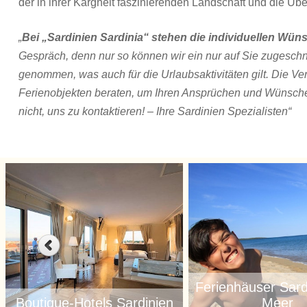
der in ihrer Kargheit faszinierenden Landschaft und die Üb
„
Bei „Sardinien Sardinia“ stehen die individuellen W
Gespräch, denn nur so können wir ein nur auf Sie zugesch
genommen, was auch für die Urlaubsaktivitäten gilt. Die Ve
Ferienobjekten beraten, um Ihren Ansprüchen und Wünschen
nicht, uns zu kontaktieren! – Ihre Sardinien Spezialisten“
Ferienhäuser Sard
Boutique-Hotels Sardinien
Meer