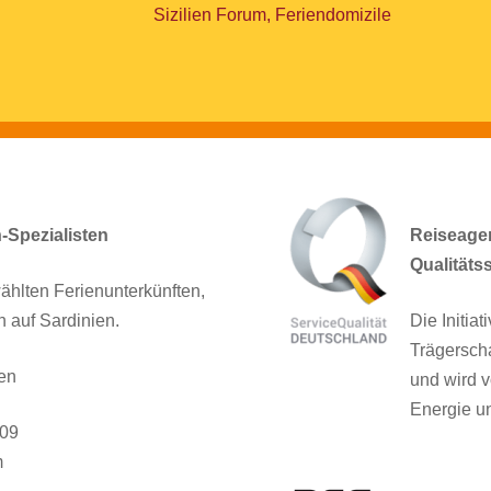
Sizilien Forum, Feriendomizile
n-Spezialisten
Reiseagent
Qualitäts
ählten Ferienunterkünften,
n auf Sardinien.
Die Initia
Trägersch
en
und wird v
Energie un
909
m