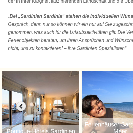
der in ihrer Kargheit faszinierenden Landschaft und die Üb
„
Bei „Sardinien Sardinia“ stehen die individuellen W
Gespräch, denn nur so können wir ein nur auf Sie zugesch
genommen, was auch für die Urlaubsaktivitäten gilt. Die Ve
Ferienobjekten beraten, um Ihren Ansprüchen und Wünschen
nicht, uns zu kontaktieren! – Ihre Sardinien Spezialisten“
Ferienhäuser Sard
Boutique-Hotels Sardinien
Meer