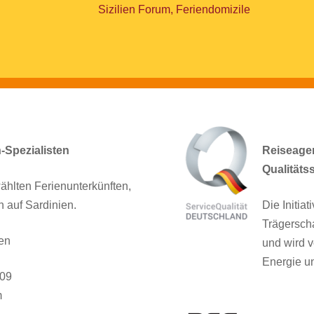
Sizilien Forum, Feriendomizile
n-Spezialisten
Reiseagent
Qualitäts
ählten Ferienunterkünften,
n auf Sardinien.
Die Initia
Trägersch
en
und wird v
Energie un
909
m