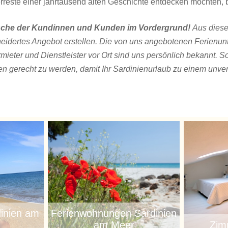
erreste einer jahrtausend alten Geschichte entdecken möchten, 
ünsche der Kundinnen und Kunden im Vordergrund!
Aus diese
neidertes Angebot erstellen. Die von uns angebotenen Ferienun
rmieter und Dienstleister vor Ort sind uns persönlich bekannt. 
 gerecht zu werden, damit Ihr Sardinienurlaub zu einem unver
inien am
Ferienwohnungen Sardinien
am Meer
Zim