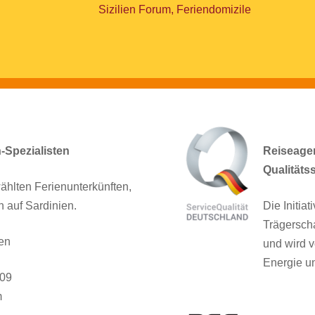
Sizilien Forum, Feriendomizile
n-Spezialisten
Reiseagent
Qualitäts
ählten Ferienunterkünften,
n auf Sardinien.
Die Initia
Trägersch
en
und wird v
Energie un
909
m