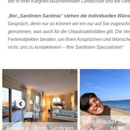
der in ihrer Kargheit faszinierenden Landschaft und die Üb
„
Bei „Sardinien Sardinia“ stehen die individuellen W
Gespräch, denn nur so können wir ein nur auf Sie zugesch
genommen, was auch für die Urlaubsaktivitäten gilt. Die Ve
Ferienobjekten beraten, um Ihren Ansprüchen und Wünschen
nicht, uns zu kontaktieren! – Ihre Sardinien Spezialisten“
Ferienhäuser Sard
Boutique-Hotels Sardinien
Meer