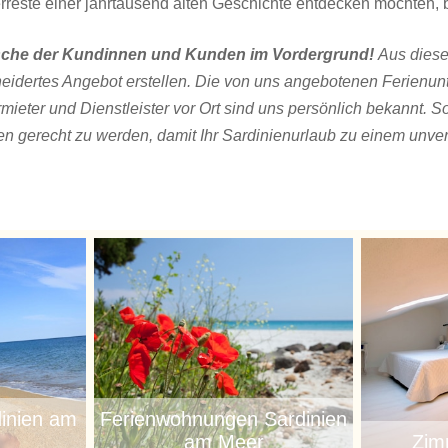
erreste einer jahrtausend alten Geschichte entdecken möchten, 
ünsche der Kundinnen und Kunden im Vordergrund!
Aus diese
neidertes Angebot erstellen. Die von uns angebotenen Ferienun
rmieter und Dienstleister vor Ort sind uns persönlich bekannt. 
 gerecht zu werden, damit Ihr Sardinienurlaub zu einem unver
inien am
Ferienwohnungen Sardinien
am Meer
Zim