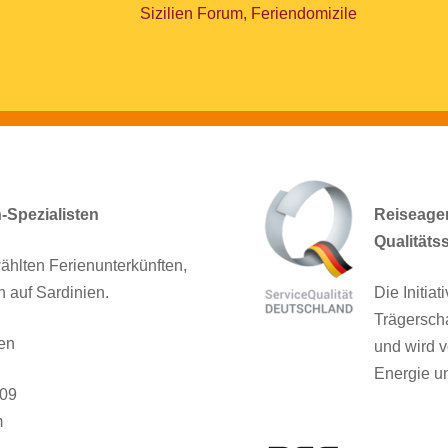
Sizilien Forum, Feriendomizile
n-Spezialisten
Reiseagent
Qualitäts
ählten Ferienunterkünften,
n auf Sardinien.
Die Initia
Trägersch
en
und wird v
Energie un
909
m