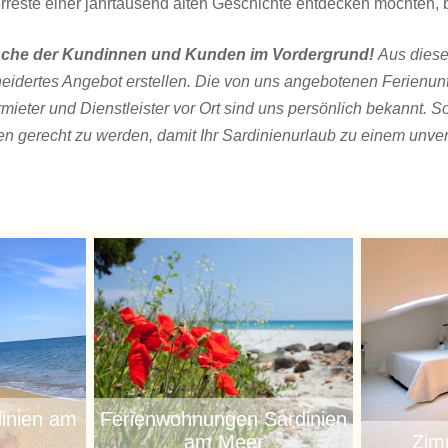
erreste einer jahrtausend alten Geschichte entdecken möchten, 
ünsche der Kundinnen und Kunden im Vordergrund!
Aus diese
neidertes Angebot erstellen. Die von uns angebotenen Ferienun
rmieter und Dienstleister vor Ort sind uns persönlich bekannt. 
 gerecht zu werden, damit Ihr Sardinienurlaub zu einem unver
inien am
Ferienwohnungen Sardinien
am Meer
Zim