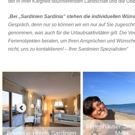
der in ihrer Kargheit faszinierenden Landschaft und die Üb
„
Bei „Sardinien Sardinia“ stehen die individuellen W
Gespräch, denn nur so können wir ein nur auf Sie zugesch
genommen, was auch für die Urlaubsaktivitäten gilt. Die Ve
Ferienobjekten beraten, um Ihren Ansprüchen und Wünschen
nicht, uns zu kontaktieren! – Ihre Sardinien Spezialisten“
Ferienhäuser Sard
Boutique-Hotels Sardinien
Meer