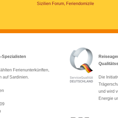
Sizilien Forum, Feriendomizile
n-Spezialisten
Reiseagent
Qualitäts
ählten Ferienunterkünften,
n auf Sardinien.
Die Initia
Trägersch
en
und wird v
Energie un
909
m