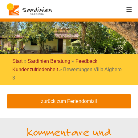
Start
»
Sardinien Beratung
»
Feedback
Kundenzufriedenheit
»
Bewertungen Villa Alghero
3
zurück zum Feriendomizil
Kommentare und