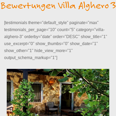
Bewertungen Villa Alghero 3
[testimonials theme="default_style" paginate="max"
testimonials_per_page="10" count="5" category="villa-
alghero-3" orderby="date" order="DESC" show_title="1"
use_excerpt="0" show_thumbs="0" show_date="1"
show_other="1" hide_view_more="1"
output_schema_markup="1"]