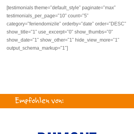
[testimonials theme="default_style" paginate="max"
testimonials_per_page="10" count="5"
category="feriendomizile" orderby="date" order="DESC"
show_title="1" use_excerpt="0" show_thumbs="0"
show_date="1" show_other="1" hide_view_more="1"
output_schema_markup="1"]
Empfohlen von: