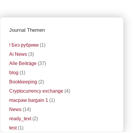
Journal Themen
! Без рубрики
(1)
Ai News
(3)
Alle Beiträge
(37)
blog
(1)
Bookkeeping
(2)
Cryptocurrency exchange
(4)
macpaw bargain 1
(1)
News
(14)
ready_text
(2)
test
(1)