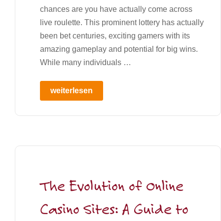
chances are you have actually come across
live roulette. This prominent lottery has actually
been bet centuries, exciting gamers with its
amazing gameplay and potential for big wins.
While many individuals …
weiterlesen
The Evolution of Online
Casino Sites: A Guide to