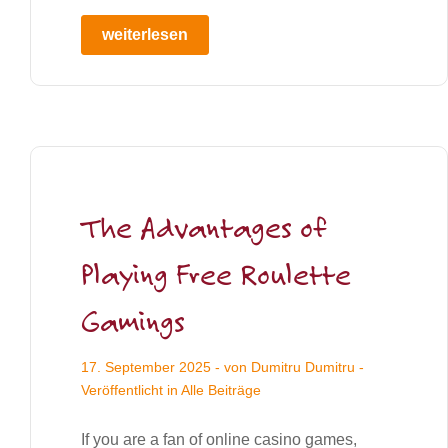
weiterlesen
The Advantages of
Playing Free Roulette
Gamings
17. September 2025
- von
Dumitru Dumitru
-
Veröffentlicht in
Alle Beiträge
If you are a fan of online casino games,