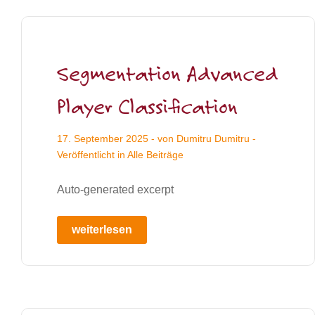
Segmentation Advanced
Player Classification
17. September 2025
- von
Dumitru Dumitru
-
Veröffentlicht in
Alle Beiträge
Auto-generated excerpt
weiterlesen