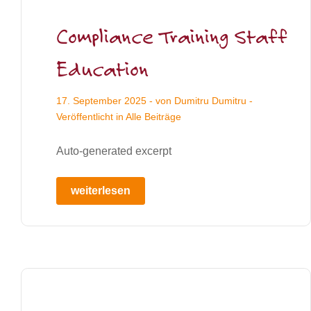
Compliance Training Staff
Education
17. September 2025
- von
Dumitru Dumitru
-
Veröffentlicht in
Alle Beiträge
Auto-generated excerpt
weiterlesen