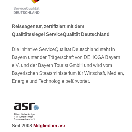
Reiseagentur, zertifiziert mit dem
Qualitätssiegel ServiceQualität Deutschland
Die Initiative ServiceQualität Deutschland steht in
Bayern unter der Trägerschaft von DEHOGA Bayern
e.V. und der Bayern Tourist GmbH und wird vom
Bayerischen Staatsministerium für Wirtschaft, Medien,
Energie und Technologie befürwortet.
Seit 2008
Mitglied im asr