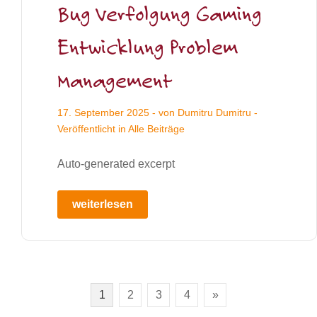
Bug Verfolgung Gaming
Entwicklung Problem
Management
17. September 2025
- von
Dumitru Dumitru
-
Veröffentlicht in
Alle Beiträge
Auto-generated excerpt
weiterlesen
1
2
3
4
»