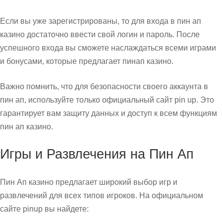
Если вы уже зарегистрированы, то для входа в пин ап
казино достаточно ввести свой логин и пароль. После
успешного входа вы сможете наслаждаться всеми играми
и бонусами, которые предлагает пинап казино.
Важно помнить, что для безопасности своего аккаунта в
пин ап, используйте только официальный сайт pin up. Это
гарантирует вам защиту данных и доступ к всем функциям
пин ап казино.
Игры и Развлечения на Пин Ап
Пин Ап казино предлагает широкий выбор игр и
развлечений для всех типов игроков. На официальном
сайте pinup вы найдете: