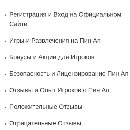
Регистрация и Вход на Официальном
Сайте
Игры и Развлечения на Пин Ап
Бонусы и Акции для Игроков
Безопасность и Лицензирование Пин Ап
Отзывы и Опыт Игроков о Пин Ап
Положительные Отзывы
Отрицательные Отзывы