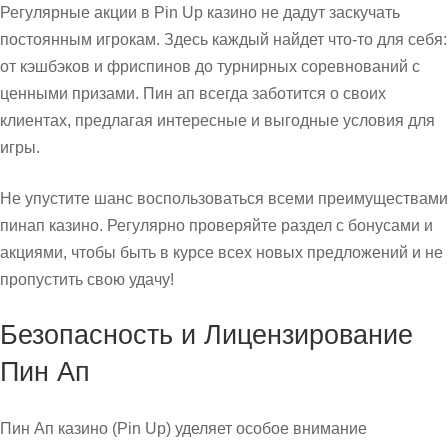
Регулярные акции в Pin Up казино не дадут заскучать
постоянным игрокам. Здесь каждый найдет что-то для себя:
от кэшбэков и фриспинов до турнирных соревнований с
ценными призами. Пин ап всегда заботится о своих
клиентах, предлагая интересные и выгодные условия для
игры.
Не упустите шанс воспользоваться всеми преимуществами
пинап казино. Регулярно проверяйте раздел с бонусами и
акциями, чтобы быть в курсе всех новых предложений и не
пропустить свою удачу!
Безопасность и Лицензирование
Пин Ап
Пин Ап казино (Pin Up) уделяет особое внимание