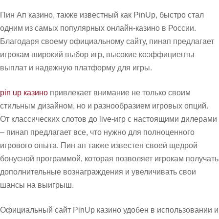
Пин Ап казино, также известный как PinUp, быстро стал
одним из самых популярных онлайн-казино в России.
Благодаря своему официальному сайту, пинап предлагает
игрокам широкий выбор игр, высокие коэффициенты
выплат и надежную платформу для игры.
pin up казино
привлекает внимание не только своим
стильным дизайном, но и разнообразием игровых опций.
От классических слотов до live-игр с настоящими дилерами
– пинап предлагает все, что нужно для полноценного
игрового опыта. Пин ап также известен своей щедрой
бонусной программой, которая позволяет игрокам получать
дополнительные вознаграждения и увеличивать свои
шансы на выигрыш.
Официальный сайт PinUp казино удобен в использовании и