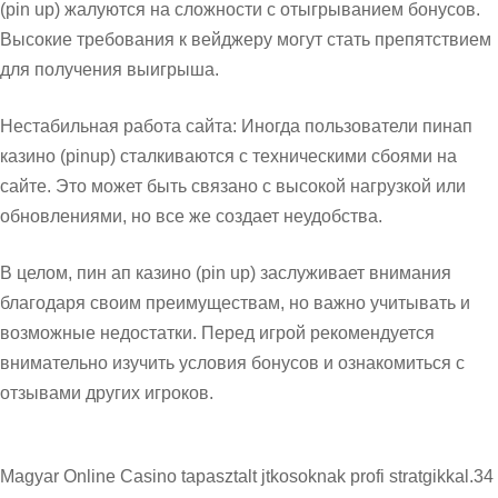
(pin up) жалуются на сложности с отыгрыванием бонусов.
Высокие требования к вейджеру могут стать препятствием
для получения выигрыша.
Нестабильная работа сайта: Иногда пользователи пинап
казино (pinup) сталкиваются с техническими сбоями на
сайте. Это может быть связано с высокой нагрузкой или
обновлениями, но все же создает неудобства.
В целом, пин ап казино (pin up) заслуживает внимания
благодаря своим преимуществам, но важно учитывать и
возможные недостатки. Перед игрой рекомендуется
внимательно изучить условия бонусов и ознакомиться с
отзывами других игроков.
Magyar Online Casino tapasztalt jtkosoknak profi stratgikkal.34