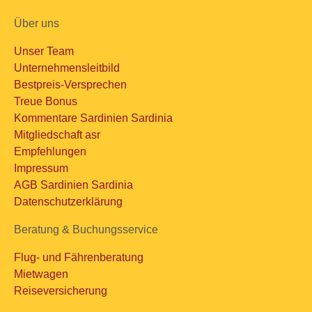
Über uns
Unser Team
Unternehmensleitbild
Bestpreis-Versprechen
Treue Bonus
Kommentare Sardinien Sardinia
Mitgliedschaft asr
Empfehlungen
Impressum
AGB Sardinien Sardinia
Datenschutzerklärung
Beratung & Buchungsservice
Flug- und Fährenberatung
Mietwagen
Reiseversicherung