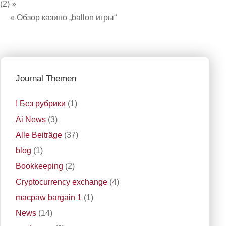
(2) »
« Обзор казино „ballon игры“
Journal Themen
! Без рубрики
(1)
Ai News
(3)
Alle Beiträge
(37)
blog
(1)
Bookkeeping
(2)
Cryptocurrency exchange
(4)
macpaw bargain 1
(1)
News
(14)