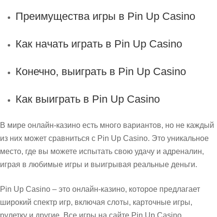
Преимущества игры в Pin Up Casino
Как начать играть в Pin Up Casino
Конечно, выиграть в Pin Up Casino
Как выиграть в Pin Up Casino
В мире онлайн-казино есть много вариантов, но не каждый
из них может сравниться с Pin Up Casino. Это уникальное
место, где вы можете испытать свою удачу и адреналин,
играя в любимые игры и выигрывая реальные деньги.
Pin Up Casino – это онлайн-казино, которое предлагает
широкий спектр игр, включая слоты, карточные игры,
рулетку и другие. Все игры на сайте Pin Up Casino