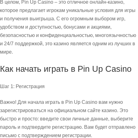
В целом, Pin Up Casino – это отличное онлайн-казино,
которое предлагает игрокам уникальные условия для игры
и получения выигрыша. С его огромным выбором игр,
удобством и доступностью, бонусами и акциями,
безопасностью и конфиденциальностью, многоязычностью
и 24/7 поддержкой, это казино является одним из лучших в
мире.
Как начать играть в Pin Up Casino
Шаг 1: Регистрация
Важно! Для начала играть в Pin Up Casino вам нужно
зарегистрироваться на официальном сайте казино. Это
быстро и просто: введите свои личные данные, выберите
пароль и подтвердите регистрацию. Вам будет отправлено
письмо с подтверждением регистрации.