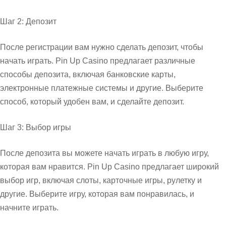
Шаг 2: Депозит
После регистрации вам нужно сделать депозит, чтобы
начать играть. Pin Up Casino предлагает различные
способы депозита, включая банковские карты,
электронные платежные системы и другие. Выберите
способ, который удобен вам, и сделайте депозит.
Шаг 3: Выбор игры
После депозита вы можете начать играть в любую игру,
которая вам нравится. Pin Up Casino предлагает широкий
выбор игр, включая слоты, карточные игры, рулетку и
другие. Выберите игру, которая вам понравилась, и
начните играть.