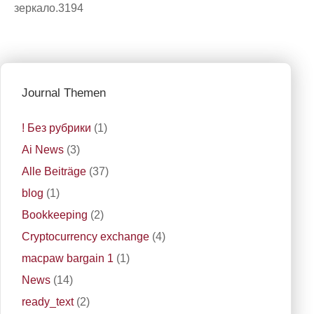
зеркало.3194
Journal Themen
! Без рубрики
(1)
Ai News
(3)
Alle Beiträge
(37)
blog
(1)
Bookkeeping
(2)
Cryptocurrency exchange
(4)
macpaw bargain 1
(1)
News
(14)
ready_text
(2)