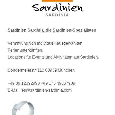
Sardinien Sardinia, die Sardinien-Spezialisten
Vermittlung von individuell ausgewählten
Ferienunterkünften,
Locations für Events und Aktivitäten auf Sardinien.
Sondermeierstr. 110 80939 München
+49 89 12392998 +49 176 49657909
E-Mail: es@sardinien-sardinia.com