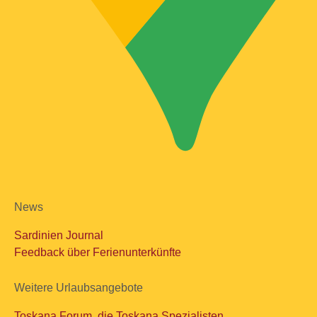
News
Sardinien Journal
Feedback über Ferienunterkünfte
Weitere Urlaubsangebote
Toskana Forum, die Toskana Spezialisten