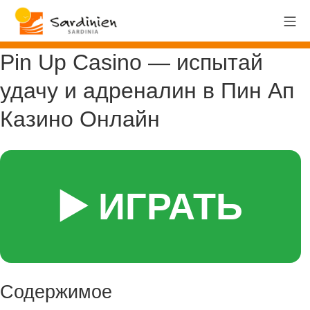
Pin Up Casino — испытай
удачу и адреналин в Пин Ап
Казино Онлайн
▶️ ИГРАТЬ
Содержимое